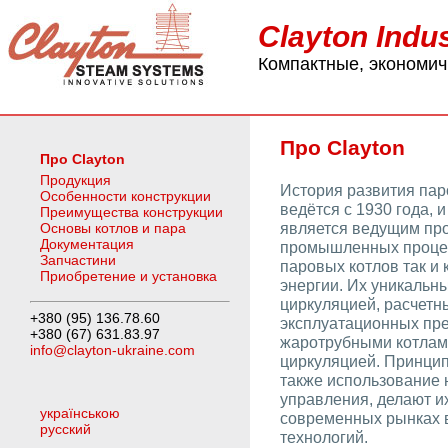
Clayton Indu
Компактные, экономич
Про Clayton
Про Clayton
Продукция
История развития па
Особенности конструкции
ведётся с 1930 года, и
Преимущества конструкции
Основы котлов и пара
является ведущим пр
Документация
промышленных процес
Запчастини
паровых котлов так и 
Приобретение и установка
энергии. Их уникальн
циркуляцией, расчетн
+380 (95) 136.78.60
эксплуатационных пре
+380 (67) 631.83.97
жаротрубными котлами
info@clayton-ukraine.com
циркуляцией. Принципы
также использование 
управления, делают 
українською
современных рынках 
русский
технологий.